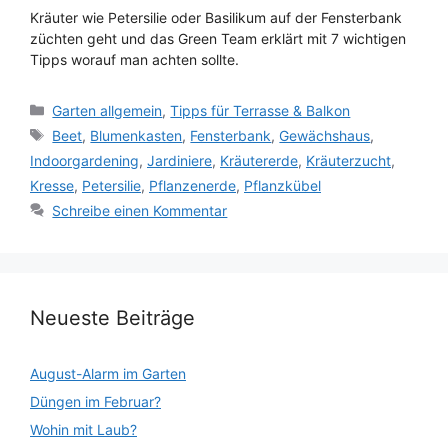
Kräuter wie Petersilie oder Basilikum auf der Fensterbank
züchten geht und das Green Team erklärt mit 7 wichtigen
Tipps worauf man achten sollte.
Kategorien
Garten allgemein
,
Tipps für Terrasse & Balkon
Schlagwörter
Beet
,
Blumenkasten
,
Fensterbank
,
Gewächshaus
,
Indoorgardening
,
Jardiniere
,
Kräutererde
,
Kräuterzucht
,
Kresse
,
Petersilie
,
Pflanzenerde
,
Pflanzkübel
Schreibe einen Kommentar
Neueste Beiträge
August-Alarm im Garten
Düngen im Februar?
Wohin mit Laub?