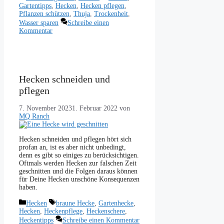
Gartentipps
,
Hecken
,
Hecken pflegen
,
Pflanzen schützen
,
Thuja
,
Trockenheit
,
Wasser sparen
Schreibe einen
Kommentar
Hecken schneiden und
pflegen
7. November 2023
1. Februar 2022
von
MQ Ranch
Hecken schneiden und pflegen hört sich
profan an, ist es aber nicht unbedingt,
denn es gibt so einiges zu berücksichtigen.
Oftmals werden Hecken zur falschen Zeit
geschnitten und die Folgen daraus können
für Deine Hecken unschöne Konsequenzen
haben.
Kategorien
Schlagwörter
Hecken
braune Hecke
,
Gartenhecke
,
Hecken
,
Heckenpflege
,
Heckenschere
,
Heckentipps
Schreibe einen Kommentar