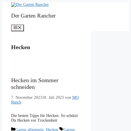
Zum
Inhalt
springen
Der Garten Rancher
Menü
Hecken
Hecken im Sommer
schneiden
7. November 2023
18. Juli 2023
von
MQ
Ranch
Die besten Tipps für Hecken. So schützt
Du Hecken vor Trockenheit
Kategorien
Schlagwörter
Garten allgemein
,
Hecken
Garten
,