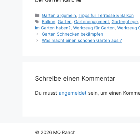
Kategorien
Garten allgemein
,
Tipps für Terrasse & Balkon
Schlagwörter
Balkon
,
Garten
,
Gartenequipment
,
Gartenpflege
im Garten haben?
,
Werkzeug für Garten
,
Werkzeug 
Garten Schnecken bekämpfen
Was macht einen schönen Garten aus ?
Schreibe einen Kommentar
Du musst
angemeldet
sein, um einen Komme
© 2026 MQ Ranch