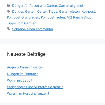
Kategorien
Dünger für Rasen und Garten
,
Garten allgemein
Schlagwörter
Dünger
,
Garten
,
Garten Tipps
,
Gartenwissen
,
Kompost
,
Kompost Grundlagen
,
Komposthaufen
,
MQ Ranch Shop
,
Tipps vom Gärtner
Schreibe einen Kommentar
Neueste Beiträge
August-Alarm im Garten
Düngen im Februar?
Wohin mit Laub?
Steppengras überwintern: So geht´s
Warum im Herbst pflanzen?