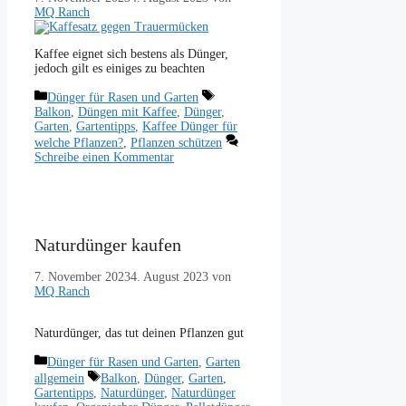
MQ Ranch
Kaffee eignet sich bestens als Dünger,
jedoch gilt es einiges zu beachten
Kategorien
Schlagwörter
Dünger für Rasen und Garten
Balkon
,
Düngen mit Kaffee
,
Dünger
,
Garten
,
Gartentipps
,
Kaffee Dünger für
welche Pflanzen?
,
Pflanzen schützen
Schreibe einen Kommentar
Naturdünger kaufen
7. November 2023
4. August 2023
von
MQ Ranch
Naturdünger, das tut deinen Pflanzen gut
Kategorien
Dünger für Rasen und Garten
,
Garten
Schlagwörter
allgemein
Balkon
,
Dünger
,
Garten
,
Gartentipps
,
Naturdünger
,
Naturdünger