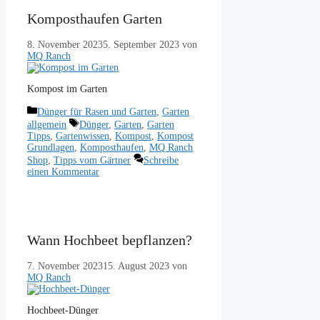
Komposthaufen Garten
8. November 2023
5. September 2023
von
MQ Ranch
Kompost im Garten
Kategorien
Dünger für Rasen und Garten
,
Garten
Schlagwörter
allgemein
Dünger
,
Garten
,
Garten
Tipps
,
Gartenwissen
,
Kompost
,
Kompost
Grundlagen
,
Komposthaufen
,
MQ Ranch
Shop
,
Tipps vom Gärtner
Schreibe
einen Kommentar
Wann Hochbeet bepflanzen?
7. November 2023
15. August 2023
von
MQ Ranch
Hochbeet-Dünger