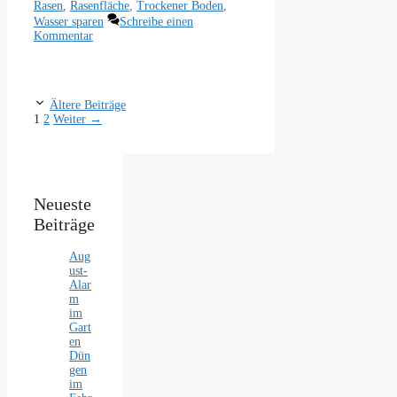
Rasen
,
Rasenfläche
,
Trockener Boden
,
Wasser sparen
Schreibe einen
Kommentar
Ältere Beiträge
Seite
Seite
1
2
Weiter
→
Neueste
Beiträge
Aug
ust-
Alar
m
im
Gart
en
Dün
gen
im