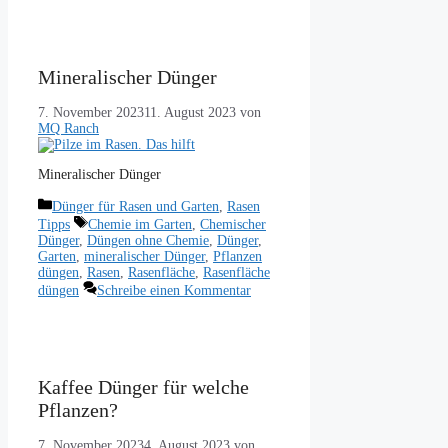
Mineralischer Dünger
7. November 2023
11. August 2023
von
MQ Ranch
Mineralischer Dünger
Kategorien
Dünger für Rasen und Garten
,
Rasen
Schlagwörter
Tipps
Chemie im Garten
,
Chemischer
Dünger
,
Düngen ohne Chemie
,
Dünger
,
Garten
,
mineralischer Dünger
,
Pflanzen
düngen
,
Rasen
,
Rasenfläche
,
Rasenfläche
düngen
Schreibe einen Kommentar
Kaffee Dünger für welche
Pflanzen?
7. November 2023
4. August 2023
von