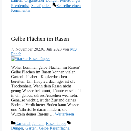
kaufen
,
Organischer Dünger
,
Pelletdünger
,
Pferdemist
,
Schafpellets
Schreibe einen
Kommentar
Gelbe Flächen im Rasen
7. November 2023
6. Juli 2023
von
MQ
Ranch
Woher kommen gelbe Flächen im Rasen?
Gelbe Flächen im Rasen können vielen
Gartenliebhabern Kopfzerbrechen
bereiten. Ein Hauptverdächtiger ist oft
Trockenheit. Wenn dein Rasen nicht
genug Wasser bekommt, könnte er schnell
in ein gelbes, dürres Aussehen wechseln.
Genauso wichtig ist der Zustand deines
Bodens. Verdichteter Boden kann Wasser
und Nährstoffe daran hindern, die
Wurzeln deines Rasens …
Weiterlesen
Kategorien
Schlagwörter
Garten allgemein
,
Rasen Tipps
Dünger
,
Garten
,
Gelbe Rasenfläche
,