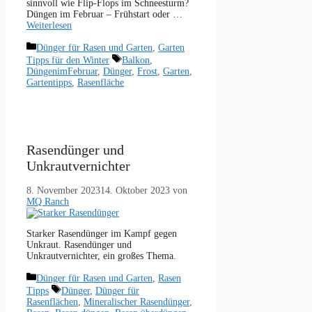
sinnvoll wie Flip-Flops im Schneesturm?
Düngen im Februar – Frühstart oder …
Weiterlesen
Kategorien
Dünger für Rasen und Garten
,
Garten
Schlagwörter
Tipps für den Winter
Balkon
,
DüngenimFebruar
,
Dünger
,
Frost
,
Garten
,
Gartentipps
,
Rasenfläche
Rasendünger und
Unkrautvernichter
8. November 2023
14. Oktober 2023
von
MQ Ranch
Starker Rasendünger im Kampf gegen
Unkraut. Rasendünger und
Unkrautvernichter, ein großes Thema.
Kategorien
Dünger für Rasen und Garten
,
Rasen
Schlagwörter
Tipps
Dünger
,
Dünger für
Rasenflächen
,
Mineralischer Rasendünger
,