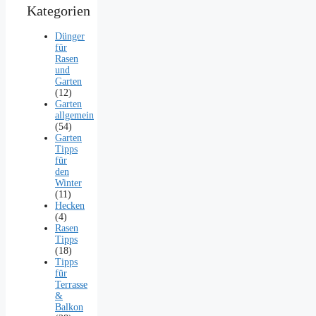
Kategorien
Dünger
für
Rasen
und
Garten
(12)
Garten
allgemein
(54)
Garten
Tipps
für
den
Winter
(11)
Hecken
(4)
Rasen
Tipps
(18)
Tipps
für
Terrasse
&
Balkon