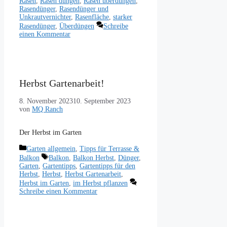
Rasen
,
Rasen düngen
,
Rasen überdüngen
,
Rasendünger
,
Rasendünger und
Unkrautvernichter
,
Rasenfläche
,
starker
Rasendünger
,
Überdüngen
Schreibe
einen Kommentar
Herbst Gartenarbeit!
8. November 2023
10. September 2023
von
MQ Ranch
Der Herbst im Garten
Kategorien
Garten allgemein
,
Tipps für Terrasse &
Schlagwörter
Balkon
Balkon
,
Balkon Herbst
,
Dünger
,
Garten
,
Gartentipps
,
Gartentipps für den
Herbst
,
Herbst
,
Herbst Gartenarbeit
,
Herbst im Garten
,
im Herbst pflanzen
Schreibe einen Kommentar