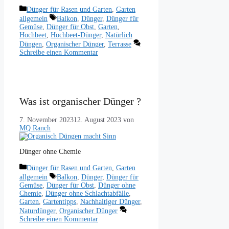
Kategorien
Dünger für Rasen und Garten
,
Garten
Schlagwörter
allgemein
Balkon
,
Dünger
,
Dünger für
Gemüse
,
Dünger für Obst
,
Garten
,
Hochbeet
,
Hochbeet-Dünger
,
Natürlich
Düngen
,
Organischer Dünger
,
Terrasse
Schreibe einen Kommentar
Was ist organischer Dünger ?
7. November 2023
12. August 2023
von
MQ Ranch
Dünger ohne Chemie
Kategorien
Dünger für Rasen und Garten
,
Garten
Schlagwörter
allgemein
Balkon
,
Dünger
,
Dünger für
Gemüse
,
Dünger für Obst
,
Dünger ohne
Chemie
,
Dünger ohne Schlachtabfälle
,
Garten
,
Gartentipps
,
Nachhaltiger Dünger
,
Naturdünger
,
Organischer Dünger
Schreibe einen Kommentar