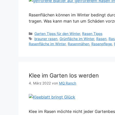
Rasenflächen können im Winter bedingt dur
tragen. Was kann man tun um Schäden vorz
Kategorien
Garten Tipps für den Winter
,
Rasen Tipps
Schlagwörter
brauner rasen
,
Grünfläche im Winter
,
Rasen
,
Ras
Rasenfläche im Winter
,
Rasenmähen
,
Rasenpflege
,
Klee im Garten los werden
4. März 2022
von
MQ Ranch
Klee im Rasen möchte nicht jeder Gartenbes