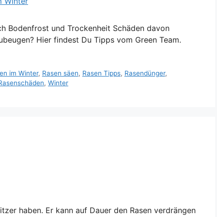
ch Bodenfrost und Trockenheit Schäden davon
ubeugen? Hier findest Du Tipps vom Green Team.
en im Winter
,
Rasen säen
,
Rasen Tipps
,
Rasendünger
,
Rasenschäden
,
Winter
itzer haben. Er kann auf Dauer den Rasen verdrängen