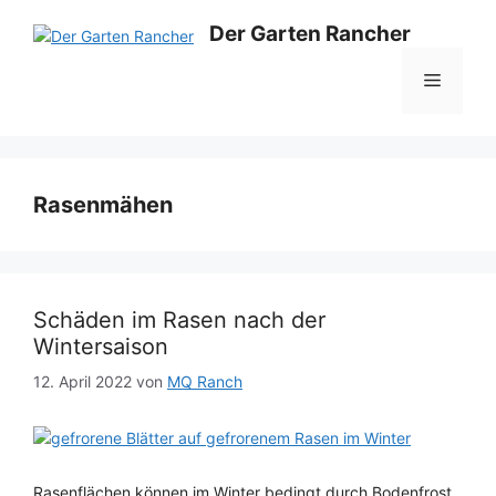
Zum
Der Garten Rancher
Inhalt
springen
Menü
Rasenmähen
Schäden im Rasen nach der
Wintersaison
12. April 2022
von
MQ Ranch
Rasenflächen können im Winter bedingt durch Bodenfrost