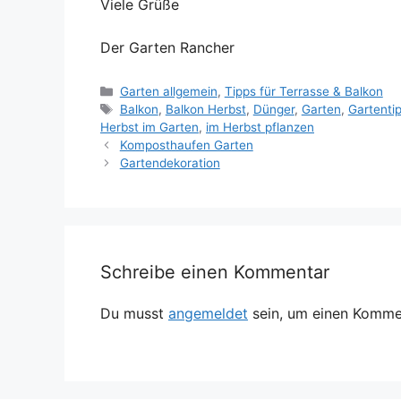
Viele Grüße
Der Garten Rancher
Kategorien
Garten allgemein
,
Tipps für Terrasse & Balkon
Schlagwörter
Balkon
,
Balkon Herbst
,
Dünger
,
Garten
,
Gartenti
Herbst im Garten
,
im Herbst pflanzen
Komposthaufen Garten
Gartendekoration
Schreibe einen Kommentar
Du musst
angemeldet
sein, um einen Komme