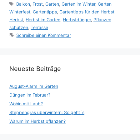
Schlagwörter
Balkon
,
Frost
,
Garten
,
Garten im Winter
,
Garten
Winterfest
,
Gartentipps
,
Gartentipps für den Herbst
,
Herbst
,
Herbst im Garten
,
Herbstdünger
,
Pflanzen
schützen
,
Terrasse
Schreibe einen Kommentar
Neueste Beiträge
August-Alarm im Garten
Düngen im Februar?
Wohin mit Laub?
Steppengras überwintern: So geht´s
Warum im Herbst pflanzen?