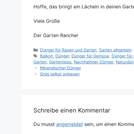
Hoffe, das bringt ein Lächeln in deinen Gart
Viele Grüße
Der Garten Rancher
Kategorien
Dünger für Rasen und Garten
,
Garten allgemein
Schlagwörter
Balkon
,
Dünger
,
Dünger für Gemüse
,
Dünger für
Garten
,
Gartentipps
,
Nachhaltiger Dünger
,
Naturdün
Mineralischer Dünger
Gras selbst anbauen
Schreibe einen Kommentar
Du musst
angemeldet
sein, um einen Komme