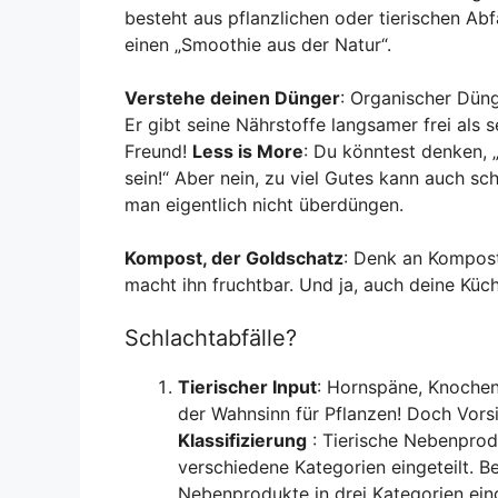
besteht aus pflanzlichen oder tierischen Abf
einen „Smoothie aus der Natur“.
Verstehe deinen Dünger
: Organischer Düng
Er gibt seine Nährstoffe langsamer frei als 
Freund!
Less is More
: Du könntest denken, „
sein!“ Aber nein, zu viel Gutes kann auch s
man eigentlich nicht überdüngen.
Kompost, der Goldschatz
: Denk an Kompost
macht ihn fruchtbar. Und ja, auch deine Kü
Schlachtabfälle?
Tierischer Input
: Hornspäne, Knochenm
der Wahnsinn für Pflanzen! Doch Vors
Klassifizierung
: Tierische Nebenprod
verschiedene Kategorien eingeteilt. B
Nebenprodukte in drei Kategorien ein