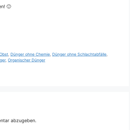
en! 🙂
 Obst
,
Dünger ohne Chemie
,
Dünger ohne Schlachtabfälle
,
ger
,
Organischer Dünger
ntar abzugeben.